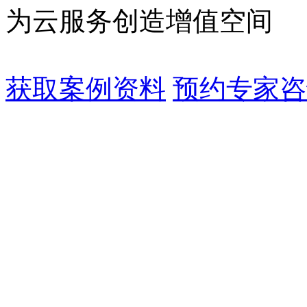
为云服务创造增值空间
获取案例资料
预约专家咨