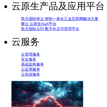
云原生产品及应用平台
胜天国际研云 研制一体化工业互联网解决方案
磐云 云原生PaaS平台
胜天国际云印 数字化文印管理平台
云服务
云管理服务
安全服务
基础架构服务
云应用服务
云培训服务