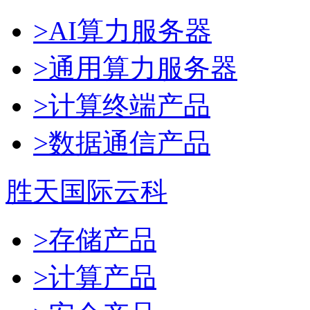
>AI算力服务器
>通用算力服务器
>计算终端产品
>数据通信产品
胜天国际云科
>存储产品
>计算产品