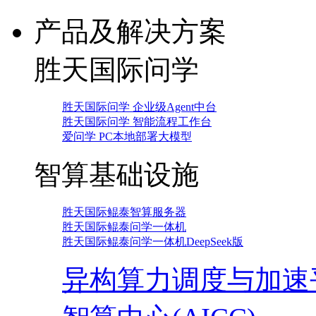
产品及解决方案
胜天国际问学
胜天国际问学 企业级Agent中台
胜天国际问学 智能流程工作台
爱问学 PC本地部署大模型
智算基础设施
胜天国际鲲泰智算服务器
胜天国际鲲泰问学一体机
胜天国际鲲泰问学一体机DeepSeek版
异构算力调度与加速