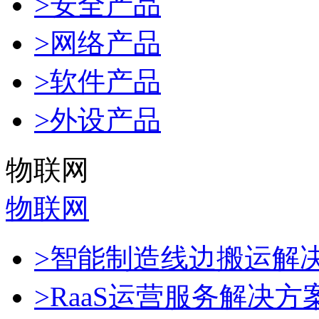
>安全产品
>网络产品
>软件产品
>外设产品
物联网
物联网
>智能制造线边搬运解
>RaaS运营服务解决方