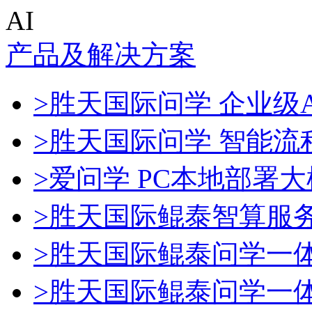
AI
产品及解决方案
>胜天国际问学 企业级A
>胜天国际问学 智能流
>爱问学 PC本地部署
>胜天国际鲲泰智算服
>胜天国际鲲泰问学一
>胜天国际鲲泰问学一体机