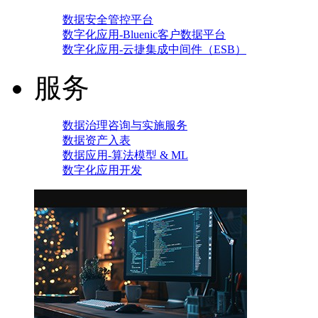
数据安全管控平台
数字化应用-Bluenic客户数据平台
数字化应用-云捷集成中间件（ESB）
服务
数据治理咨询与实施服务
数据资产入表
数据应用-算法模型 & ML
数字化应用开发