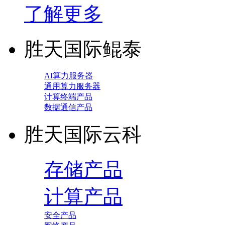
了解更多
胜天国际鲲泰
AI算力服务器
通用算力服务器
计算终端产品
数据通信产品
胜天国际云科
存储产品
计算产品
安全产品