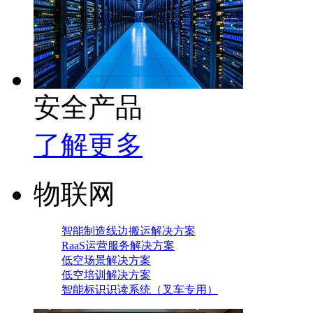
安全产品
了解更多
物联网
智能制造线边搬运解决方案
RaaS运营服务解决方案
低空场景解决方案
低空培训解决方案
智能标识识读系统（叉车专用）