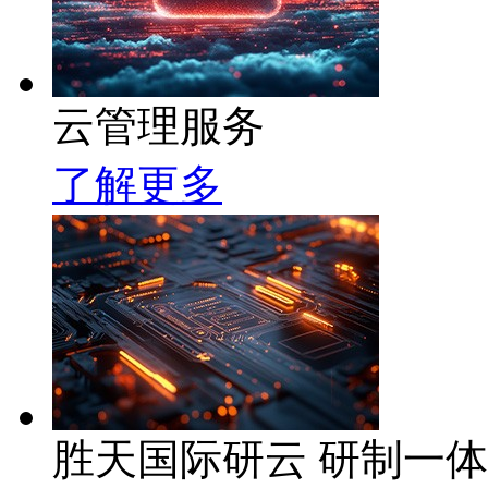
云管理服务
了解更多
胜天国际研云 研制一