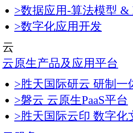
>数据应用-算法模型 & 
>数字化应用开发
云
云原生产品及应用平台
>胜天国际研云 研制
>磐云 云原生PaaS平台
>胜天国际云印 数字化