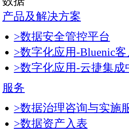
数据
产品及解决方案
>数据安全管控平台
>数字化应用-Blueni
>数字化应用-云捷集成
服务
>数据治理咨询与实施
>数据资产入表