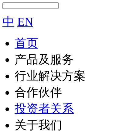
中
EN
首页
产品及服务
行业解决方案
合作伙伴
投资者关系
关于我们